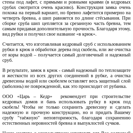
стены под лафет, с прямыми и ровными краями (в кедровых
срубах смотрится очень красиво). Конструкция замка очень
похожа на первый вариант, но бревно лафетится примерно на
четверть бревна, а шип равняется по длине стёсывания. При
сборке сруба шип цепляется за срезанную часть бревна, тем
самым придавая дополнительную прочность. Благодаря этому,
вид рубки и получил свое название «в крюк».
Считается, что изготавливая кедровый сруб с использованием
рубки в крюк и обработки дерева под скобель, или же очистка
от коры водой – получается самый долговечный и надежный
сруб.
В результате, замок в крюк - самый надежный по теплозащите
и жесткости из всех других соединений в рубке, а очистка
древесины водой или скобелем оставляет весь защитный слой
(заболонь) не поврежденной, как это происходит от рубанка.
ООО «Царь – Кедр» рекомендует при строительстве
кедровых домов и бань использовать рубку в крюк под
скобель! Чтобы не только сохранить древесину и сделать
надежную и прочную конструкцию, но и придать Вашему
срубу "таёжную" неповторимость, благодаря сохранению
естественных неровностей бревна и выпуклостей сучков.